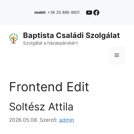
Kilépés
YouTube
Facebook
a
mobil:
+36 20 886 4601
tartalomba
Baptista Családi Szolgálat
Szolgálat a házaspárokért
Menü
Frontend Edit
Soltész Attila
2026.05.08.
Szerző:
admin