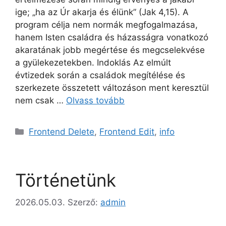
ige; „ha az Úr akarja és élünk” (Jak 4,15). A
program célja nem normák megfogalmazása,
hanem Isten családra és házasságra vonatkozó
akaratának jobb megértése és megcselekvése
a gyülekezetekben. Indoklás Az elmúlt
évtizedek során a családok megítélése és
szerkezete összetett változáson ment keresztül
nem csak …
Olvass tovább
Kategória
Frontend Delete
,
Frontend Edit
,
info
Történetünk
2026.05.03.
Szerző:
admin