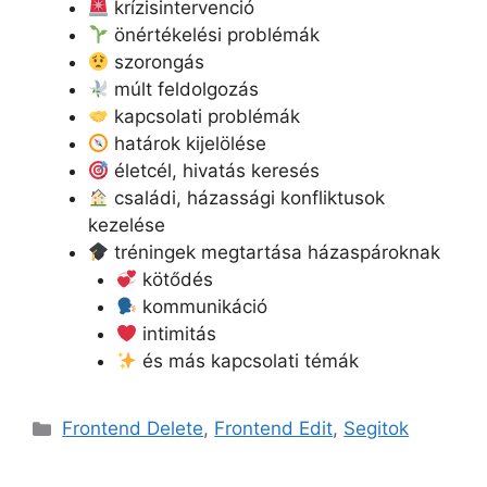
krízisintervenció
önértékelési problémák
szorongás
múlt feldolgozás
kapcsolati problémák
határok kijelölése
életcél, hivatás keresés
családi, házassági konfliktusok
kezelése
tréningek megtartása házaspároknak
kötődés
kommunikáció
intimitás
és más kapcsolati témák
Kategória
Frontend Delete
,
Frontend Edit
,
Segitok