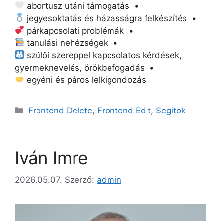
abortusz utáni támogatás •
jegyesoktatás és házasságra felkészítés •
párkapcsolati problémák •
tanulási nehézségek •
szülői szereppel kapcsolatos kérdések,
gyermeknevelés, örökbefogadás •
egyéni és páros lelkigondozás
Kategória
Frontend Delete
,
Frontend Edit
,
Segitok
Iván Imre
2026.05.07.
Szerző:
admin