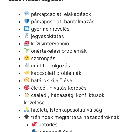
párkapcsolati elakadások
párkapcsolati bántalmazás
gyermeknevelés
jegyesoktatás
krízisintervenció
önértékelési problémák
szorongás
múlt feldolgozás
kapcsolati problémák
határok kijelölése
életcél, hivatás keresés
családi, házassági konfliktusok
kezelése
hitéleti, Istenkapcsolati válság
tréningek megtartása házaspároknak
kötődés
kommunikáció