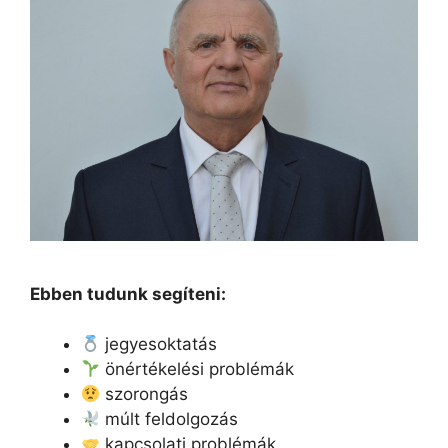
Ebben tudunk segíteni:
jegyesoktatás
önértékelési problémák
szorongás
múlt feldolgozás
kapcsolati problémák