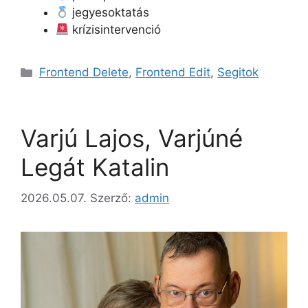
jegyesoktatás
krízisintervenció
Kategória
Frontend Delete
,
Frontend Edit
,
Segitok
Varjú Lajos, Varjúné
Legát Katalin
2026.05.07.
Szerző:
admin