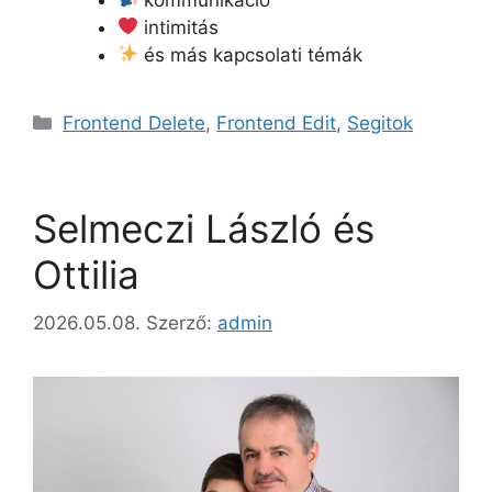
intimitás
és más kapcsolati témák
Kategória
Frontend Delete
,
Frontend Edit
,
Segitok
Selmeczi László és
Ottilia
2026.05.08.
Szerző:
admin