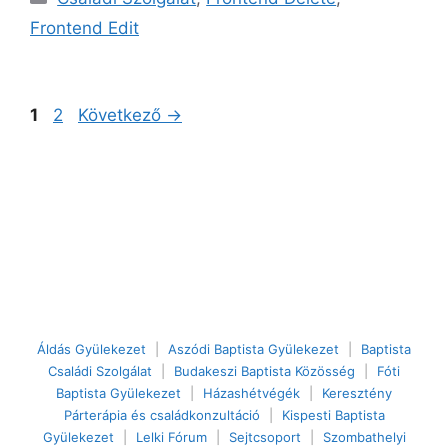
Frontend Edit
Oldal
Oldal
1
2
Következő
→
Áldás Gyülekezet
|
Aszódi Baptista Gyülekezet
|
Baptista
Családi Szolgálat
|
Budakeszi Baptista Közösség
|
Fóti
Baptista Gyülekezet
|
Házashétvégék
|
Keresztény
Párterápia és családkonzultáció
|
Kispesti Baptista
Gyülekezet
|
Lelki Fórum
|
Sejtcsoport
|
Szombathelyi