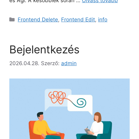
és Ági. A későbbiek során …
Olvass tovább
Kategória
Frontend Delete
,
Frontend Edit
,
info
Bejelentkezés
2026.04.28.
Szerző:
admin