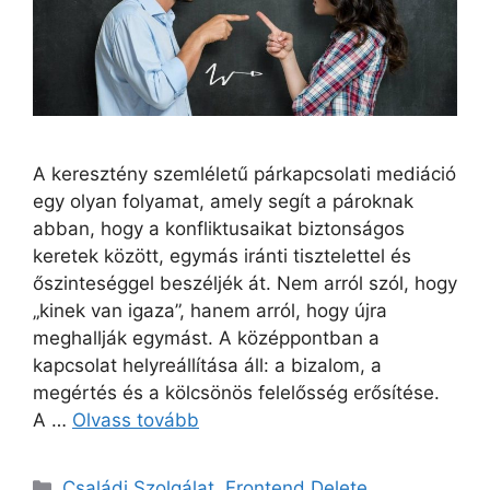
A keresztény szemléletű párkapcsolati mediáció
egy olyan folyamat, amely segít a pároknak
abban, hogy a konfliktusaikat biztonságos
keretek között, egymás iránti tisztelettel és
őszinteséggel beszéljék át. Nem arról szól, hogy
„kinek van igaza”, hanem arról, hogy újra
meghallják egymást. A középpontban a
kapcsolat helyreállítása áll: a bizalom, a
megértés és a kölcsönös felelősség erősítése.
A …
Olvass tovább
Kategória
Családi Szolgálat
,
Frontend Delete
,