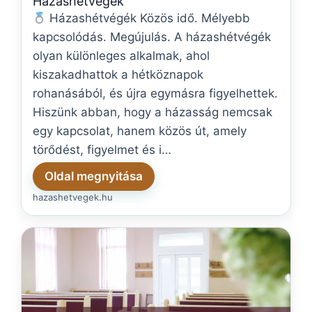
Házashétvégék
Házashétvégék Közös idő. Mélyebb
kapcsolódás. Megújulás. A házashétvégék
olyan különleges alkalmak, ahol
kiszakadhattok a hétköznapok
rohanásából, és újra egymásra figyelhettek.
Hiszünk abban, hogy a házasság nemcsak
egy kapcsolat, hanem közös út, amely
törődést, figyelmet és i…
Oldal megnyitása
hazashetvegek.hu