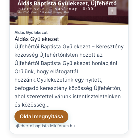
Áldás Gyülekezet
Áldás Gyülekezet
Újfehértói Baptista Gyülekezet – Keresztény
közösség ÚjfehértónIsten hozott az
Újfehértói Baptista Gyülekezet honlapján!
Örülünk, hogy ellátogattál
hozzánk.Gyülekezetünk egy nyitott,
befogadó keresztény közösség Újfehértón,
ahol szeretettel várunk istentiszteleteinken
és közösség…
Oldal megnyitása
ujfehertoibaptista.lelkiforum.hu