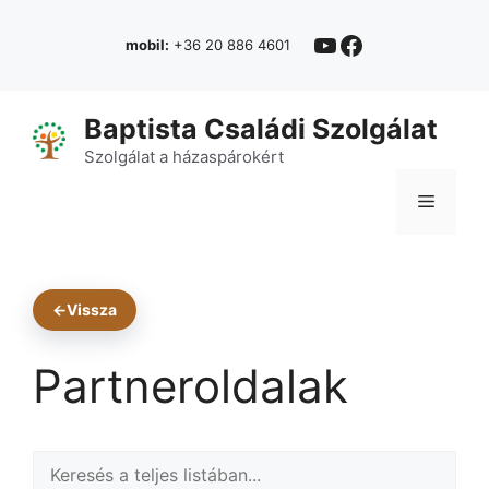
Kilépés
YouTube
Facebook
a
mobil:
+36 20 886 4601
tartalomba
Baptista Családi Szolgálat
Szolgálat a házaspárokért
Menü
←
Vissza
Partneroldalak