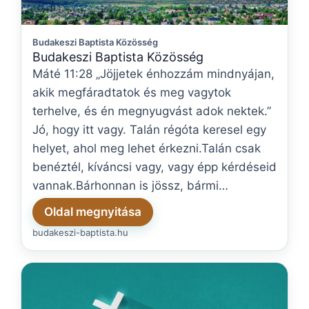
Budakeszi Baptista Közösség
Budakeszi Baptista Közösség
Máté 11:28 „Jöjjetek énhozzám mindnyájan,
akik megfáradtatok és meg vagytok
terhelve, és én megnyugvást adok nektek.”
Jó, hogy itt vagy. Talán régóta keresel egy
helyet, ahol meg lehet érkezni.Talán csak
benéztél, kíváncsi vagy, vagy épp kérdéseid
vannak.Bárhonnan is jössz, bármi…
Oldal megnyitása
budakeszi-baptista.hu