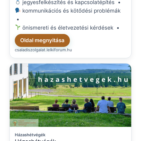
jegyesfelkészítés és kapcsolatépítés •
kommunikációs és kötődési problémák
•
önismereti és életvezetési kérdések •
szorongás és önértékelési problémák •
Oldal megnyitása
krízisek és veszteségek feldolgozása •
csaladiszolgalat.lelkiforum.hu
hivatás- és életcél keresése •
lelki és hitbeli kérdések •
közösségi és családi programok
Házashétvégék