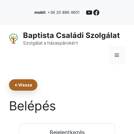
Kilépés
YouTube
Facebook
a
mobil:
+36 20 886 4601
tartalomba
Baptista Családi Szolgálat
Szolgálat a házaspárokért
Menü
←
Vissza
Belépés
Bejelentkezés