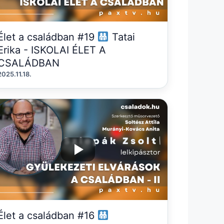
Élet a családban #19
Tatai
Erika - ISKOLAI ÉLET A
CSALÁDBAN
2025.11.18.
Élet a családban #16