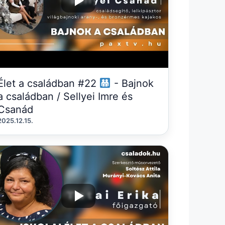
Élet a családban #22
- Bajnok
a családban / Sellyei Imre és
Csanád
2025.12.15.