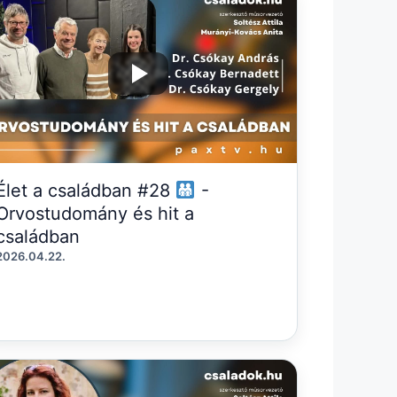
Élet a családban #28
-
Orvostudomány és hit a
családban
2026.04.22.