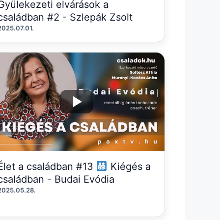
Gyülekezeti elvárások a
családban #2 - Szlepák Zsolt
2025.07.01.
Élet a családban #13
Kiégés a
családban - Budai Evódia
2025.05.28.