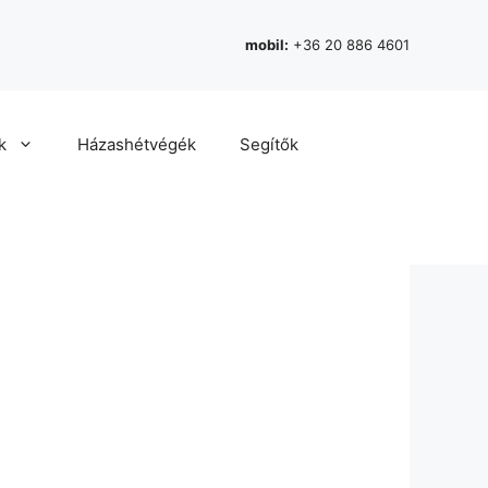
mobil:
+36 20 886 4601
k
Házashétvégék
Segítők