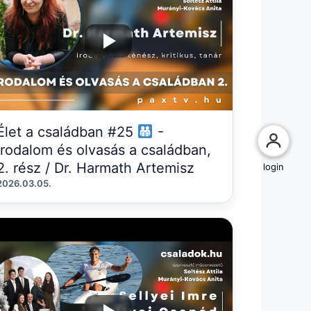
Élet a családban #25
-
Irodalom és olvasás a családban,
2. rész / Dr. Harmath Artemisz
login
2026.03.05.