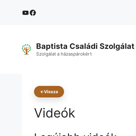
Kilépés
YouTube
Facebook
a
tartalomba
Baptista Családi Szolgálat
Szolgálat a házaspárokért
←
Vissza
Videók